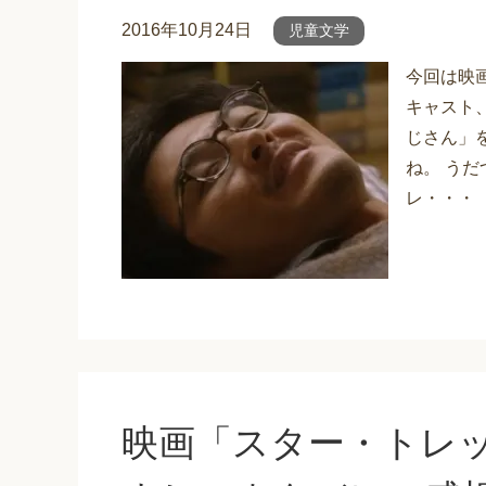
2016年10月24日
児童文学
今回は映
キャスト
じさん」
ね。 う
レ・・・
映画「スター・トレッ