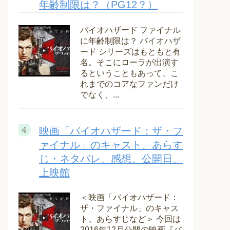
年齢制限は？（PG12？）
バイオハザード ファイナル
に年齢制限は？ バイオハザ
ード シリーズはもともと有
名。そこにローラが出演す
るということもあって、こ
れまでのコアなファンだけ
でなく、...
映画「バイオハザード：ザ・フ
ァイナル」のキャスト、あらす
じ・ネタバレ、感想、公開日、
上映館
＜映画「バイオハザード：
ザ・ファイナル」のキャス
ト、あらすじなど＞ 今回は
2016年12月公開の映画『バ