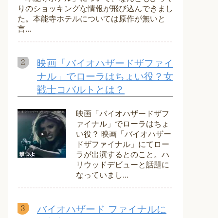
りのショッキングな情報が飛び込んできまし
た。本能寺ホテルについては原作が無いと
言...
映画「バイオハザードザファイ
ナル」でローラはちょい役？女
戦士コバルトとは？
映画「バイオハザードザフ
ァイナル」でローラはちょ
い役？ 映画「バイオハザー
ドザファイナル」にてロー
ラが出演するとのこと。ハ
リウッドデビューと話題に
なっていまし...
バイオハザード ファイナルに