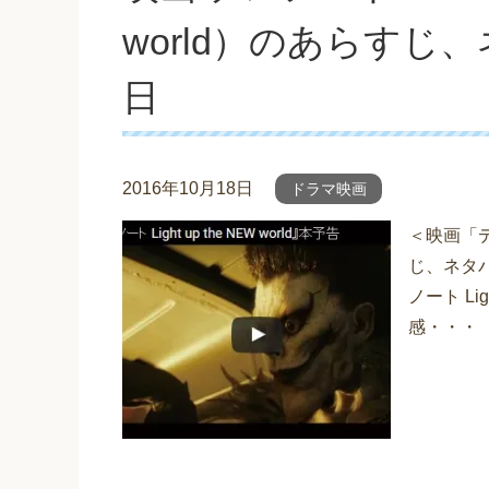
world）のあらすじ
日
2016年10月18日
ドラマ映画
＜映画「デスノ
じ、ネタバ
ノート Li
感・・・