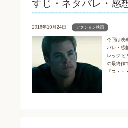
すじ・ネタバレ・感
2016年10月24日
アクション映画
今回は映
バレ・感
レック 
の最終作
「ス・・