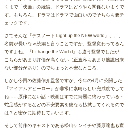
くまで「映画」の続編。ドラマはどうやら関係ないようで
す。もちろん、ドラマはドラマで面白いのでそちらも要チ
ェックです。
さてそんな『デスノート Light up the NEW world』、、、
名前が長いなｗ続編と言うことですが、監督変わってるん
ですよね。『L change the WorLd』も違う監督でしたが、
こちらがあまり評価が高くない（正直私もあまり擁護出来
ない部分があり）のでちょっと不安なところ。
しかし今回の佐藤信介監督ですが、今年の4月に公開した
『アイアムアヒーロー』が非常に素晴らしい完成度でして
ね……原作にない話・映画はすでに綺麗に終わっている・
蛇足感がするなどの不安要素を彼なら払拭してくれるので
は？と密かに期待していいます。
そして前作のキャストである松山ケンイチや藤原達也も宣