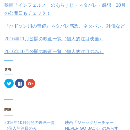
映画「インフェルノ」のあらすじ・ネタバレ・感想、10月
の公開日もチェック！
『ハドソン川の奇跡』ネタバレ感想、ネタバレ、評価など
2016年11月公開の映画一覧（個人的注目映画）
2016年10月公開の映画一覧（個人的注目のみ）
共有:
ク
F
ク
リ
a
リ
ッ
c
ッ
ク
e
ク
し
b
し
て
o
て
T
o
G
w
k
o
関連
i
で
o
t
共
g
t
有
l
e
す
e
2016年10月公開の映画一覧
映画「ジャックリーチャー
r
る
+
で
に
で
（個人的注目のみ）
NEVER GO BACK」のあらす