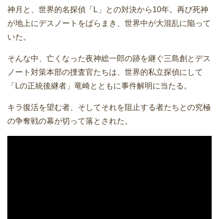
神月と、世界的名探偵「L」との対決から10年。再び死神
が地上にデスノートをばらまき、世界中が大混乱に陥って
いた。
そんな中、亡くなった夜神総一郎の跡を継ぐ三島創とデス
ノート対策本部の捜査官たちは、世界的私立探偵にして
「Lの正統後継者」竜崎とともに事件解明に当たる。
キラ復活を望む者、そしてそれを阻止する者たちとの究極
の争奪戦の幕が切って落とされた。