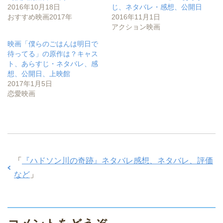
共
は
共
2016年10月18日
じ、ネタバレ・感想、公開日
有
ク
有
(
リ
(
おすすめ映画2017年
2016年11月1日
新
ッ
新
し
ク
し
アクション映画
い
し
い
ウ
て
ウ
ィ
く
ィ
映画「僕らのごはんは明日で
ン
だ
ン
待ってる」の原作は？キャス
ド
さ
ド
ウ
い
ウ
ト、あらすじ・ネタバレ、感
で
(
で
開
新
開
想、公開日、上映館
き
し
き
2017年1月5日
ま
い
ま
す
ウ
す
恋愛映画
)
ィ
)
ン
ド
ウ
で
開
き
ま
す
)
「
『ハドソン川の奇跡』ネタバレ感想、ネタバレ、評価
など
」