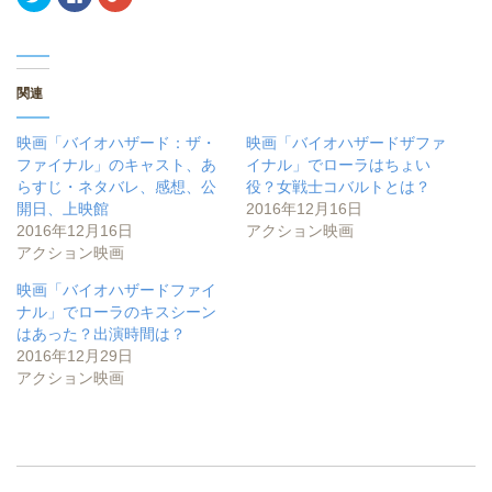
リ
a
リ
ッ
c
ッ
ク
e
ク
し
b
し
て
o
て
T
o
G
w
k
o
関連
i
で
o
t
共
g
t
有
l
e
す
e
映画「バイオハザード：ザ・
映画「バイオハザードザファ
r
る
+
で
に
で
ファイナル」のキャスト、あ
イナル」でローラはちょい
共
は
共
らすじ・ネタバレ、感想、公
役？女戦士コバルトとは？
有
ク
有
(
リ
(
開日、上映館
2016年12月16日
新
ッ
新
し
ク
し
2016年12月16日
アクション映画
い
し
い
アクション映画
ウ
て
ウ
ィ
く
ィ
ン
だ
ン
映画「バイオハザードファイ
ド
さ
ド
ウ
い
ウ
ナル」でローラのキスシーン
で
(
で
開
新
開
はあった？出演時間は？
き
し
き
2016年12月29日
ま
い
ま
す
ウ
す
アクション映画
)
ィ
)
ン
ド
ウ
で
開
き
ま
す