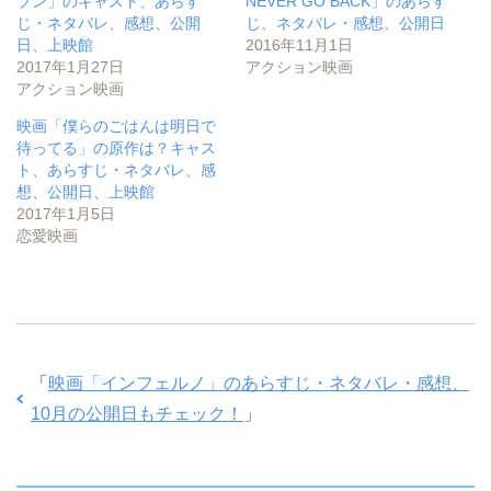
ブン」のキャスト、あらす
NEVER GO BACK」のあらす
共
は
共
じ・ネタバレ、感想、公開
じ、ネタバレ・感想、公開日
有
ク
有
(
リ
(
日、上映館
2016年11月1日
新
ッ
新
し
ク
し
2017年1月27日
アクション映画
い
し
い
アクション映画
ウ
て
ウ
ィ
く
ィ
ン
だ
ン
映画「僕らのごはんは明日で
ド
さ
ド
ウ
い
ウ
待ってる」の原作は？キャス
で
(
で
開
新
開
ト、あらすじ・ネタバレ、感
き
し
き
想、公開日、上映館
ま
い
ま
す
ウ
す
2017年1月5日
)
ィ
)
ン
恋愛映画
ド
ウ
で
開
き
ま
す
)
「
映画「インフェルノ」のあらすじ・ネタバレ・感想、
10月の公開日もチェック！
」