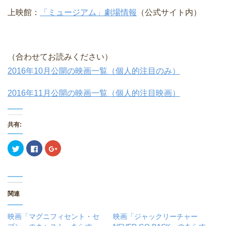
上映館：
「ミュージアム」劇場情報
（公式サイト内）
（合わせてお読みください）
2016年10月公開の映画一覧（個人的注目のみ）
2016年11月公開の映画一覧（個人的注目映画）
共有:
ク
F
ク
リ
a
リ
ッ
c
ッ
ク
e
ク
し
b
し
て
o
て
T
o
G
w
k
o
関連
i
で
o
t
共
g
t
有
l
e
す
e
映画「マグニフィセント・セ
映画「ジャックリーチャー
r
る
+
で
に
で