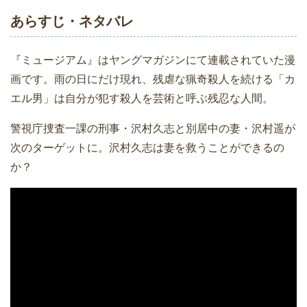
あらすじ・ネタバレ
『ミュージアム』はヤングマガジンにて連載されていた漫
画です。雨の日にだけ現れ、残虐な猟奇殺人を続ける「カ
エル男」は自分が犯す殺人を芸術と呼ぶ残忍な人間。
警視庁捜査一課の刑事・沢村久志と別居中の妻・沢村遥が
次のターゲットに。沢村久志は妻を救うことができるの
か？