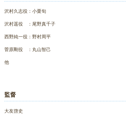
沢村久志役：小栗旬
沢村遥役 ：尾野真千子
西野純一役：野村周平
菅原剛役 ：丸山智己
他
監督
大友啓史